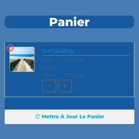
Panier
Surf guiding
150.00
€
150.00
€
−
+
1
Mettre À Jour Le Panier