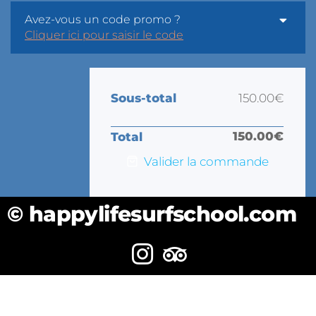
Avez-vous un code promo ?
Cliquer ici pour saisir le code
Sous-total
150.00
€
150.00
€
Total
Valider la commande
© happylifesurfschool.com