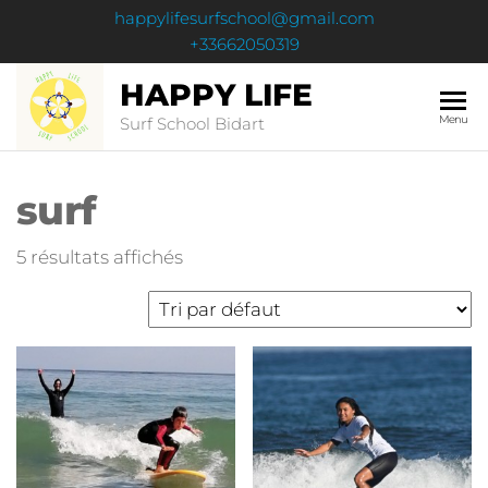
happylifesurfschool@gmail.com
+33662050319
HAPPY LIFE
Menu
Surf School Bidart
surf
5 résultats affichés